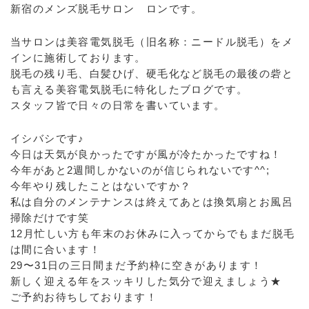
新宿のメンズ脱毛サロン ロンです。
当サロンは美容電気脱毛（旧名称：ニードル脱毛）をメ
インに施術しております。
脱毛の残り毛、白髪ひげ、硬毛化など脱毛の最後の砦と
も言える美容電気脱毛に特化したブログです。
スタッフ皆で日々の日常を書いています。
イシバシです♪
今日は天気が良かったですが風が冷たかったですね！
今年があと2週間しかないのが信じられないです^^;
今年やり残したことはないですか？
私は自分のメンテナンスは終えてあとは換気扇とお風呂
掃除だけです笑
12月忙しい方も年末のお休みに入ってからでもまだ脱毛
は間に合います！
29〜31日の三日間まだ予約枠に空きがあります！
新しく迎える年をスッキリした気分で迎えましょう★
ご予約お待ちしております！