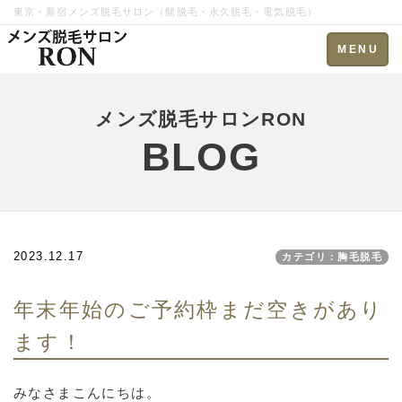
東京・新宿メンズ脱毛サロン（髭脱毛・永久脱毛・電気脱毛）
Toggle
MENU
navigation
メンズ脱毛サロンRON
BLOG
2023.12.17
カテゴリ：胸毛脱毛
年末年始のご予約枠まだ空きがあり
ます！
みなさまこんにちは。