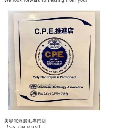
We look forward to hearing from you!
美容電気脱毛専門店
【SALON RON】