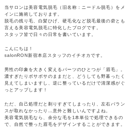
当サロンは美容電気脱毛（旧名称：ニードル脱毛）をメ
インに施術しております。
脱毛の残り毛、白髪ひげ、硬毛化など脱毛最後の砦とも
言える美容電気脱毛に特化したブログです。
スタッフ皆で日々の日常を書いています。
こんにちは！
salonRON新宿本店スタッフのイチオカです。
男性の印象を大きく変えるパーツのひとつが「眉毛」。
濃すぎたりボサボサのままだと、どうしても野暮ったく
見えてしまいますし、逆に整っているだけで清潔感がぐ
っとアップします！
ただ、自己処理だと剃りすぎてしまったり、左右バラン
スが取れなかったり…意外と難しいんですよね。
美容電気脱毛なら、余分な毛を1本単位で処理できるの
で、自然で整った眉毛をデザインすることができます。